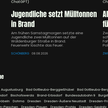
ChatGPT)
Ch
Jugendliche setzt Mülltonnen
A
in Brand
f
Am frühen Samstagmorgen setzte eine
Zw
Jugendliche zwei Mülltonnen auf der
sch
Waldenburger Straße in Brand.
Fa
Feuerwehr löschte das Feuer.
Pol
SCHÖNBERG
08.08.2026
ZW
he
Augustusburg
Bad Gottleuba-Berggießhübel
Bad Gottleuba-Ber
hdorf
Bischofswerda
Brand-Erbisdorf
Bundesautobahn 9
Burgs
Döbeln
Dohma
Dresden
Dresden-Äußere Neustadt
Dresden-Fri
n-Pieschen
Dresden-Plauen
Dresden-Prohlis
Dresden-Seidnitz