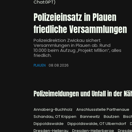
ChatGPT)
Polizeieinsatz in Plauen
friedliche Versammlungen
Polizeidirektion Zwickau sichert
Versammlungen in Plauen ab. Rund
10.000 beim Aufzug „Projekt M1llion“, alles
friedlich.
PLAUEN
08.08.2026
Polizeimeldungen und Unfall in der Nä
Annaberg-Buchholz
Anschlussstelle Parthenaue
Schandau, OT Krippen
Bannewitz
Bautzen
Bisc
Dippoldiswalde
Dippoldiswalde, OT Ulberndorf
Dresden-Hellerau
Dresden-Hellerberge
Dresde