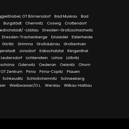
ggießhübel, OT Börnersdorf
Bad Muskau
Bad
9
Burgstädt
Chemnitz
Coswig
Crottendorf
edrichstadt/ -Löbtau
Dresden-Großzschachwitz
Dresden-Trachenberge
Einsiedel
Elsterheide
Görlitz
Grimma
Großdubrau
Großenhain
genstadt
Jonsdorf
Käbschütztal
Klingenthal
Leutersdorf
Lichtenstein
Lohsa
Lößnitz
rschöna
Oderwitz
Oederan
Oelsnitz
Ohorn
OT Zentrum
Pirna
Pirna-Copitz
Plauen
Schkeuditz
Schloßchemnitz
Schneeberg
ser
Weißwasser/O.L.
Werdau
Wilkau-Haßlau