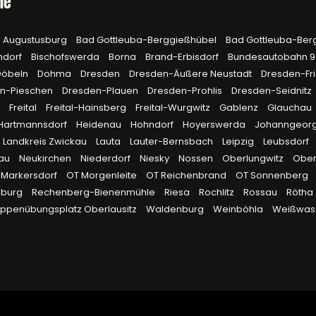
he
Augustusburg
Bad Gottleuba-Berggießhübel
Bad Gottleuba-Ber
hdorf
Bischofswerda
Borna
Brand-Erbisdorf
Bundesautobahn 
Döbeln
Dohma
Dresden
Dresden-Äußere Neustadt
Dresden-Fri
n-Pieschen
Dresden-Plauen
Dresden-Prohlis
Dresden-Seidnitz
g
Freital
Freital-Hainsberg
Freital-Wurgwitz
Gablenz
Glauchau
Hartmannsdorf
Heidenau
Hohndorf
Hoyerswerda
Johanngeor
Landkreis Zwickau
Lauta
Lauter-Bernsbach
Leipzig
Leubsdorf
lau
Neukirchen
Niederdorf
Niesky
Nossen
Oberlungwitz
Obe
 Markersdorf
OT Morgenleite
OT Reichenbrand
OT Sonnenberg
eburg
Rechenberg-Bienenmühle
Riesa
Rochlitz
Rossau
Rötha
uppenübungsplatz Oberlausitz
Waldenburg
Weinböhla
Weißwas