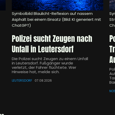
Symbolbild Blaulicht-Reflexion auf nassem
Sym
Asphalt bei einem Einsatz (Bild: KI generiert mit
Str
ChatGPT)
Ch
Polizei sucht Zeugen nach
P
Unfall in Leutersdorf
T
A
Die Polizei sucht Zeugen zu einem Unfall
in Leutersdorf. Fußgänger wurde
verletzt, der Fahrer flüchtete. Wer
Pol
Hinweise hat, melde sich.
Aut
Ta
LEUTERSDORF
07.08.2026
Ba
NO