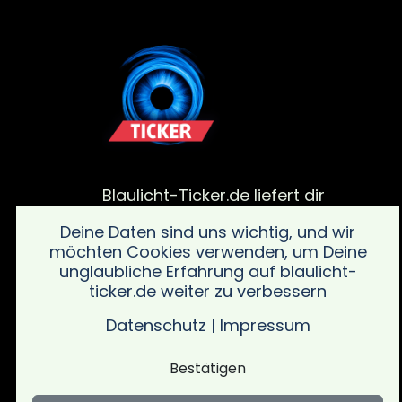
Blaulicht-Ticker.de liefert dir
aktuelle Meldungen von
Deine Daten sind uns wichtig, und wir
Polizei, Feuerwehr und von
möchten Cookies verwenden, um Deine
Rettungsdiensteinsätze. Bleib
unglaubliche Erfahrung auf blaulicht-
informiert über alle wichtigen
ticker.de weiter zu verbessern
Vorfälle in deiner Region mit
schnellen und verlässlichen
Datenschutz
|
Impressum
Updates sowie wichtigen
Sicherheitsinformationen.
Bestätigen