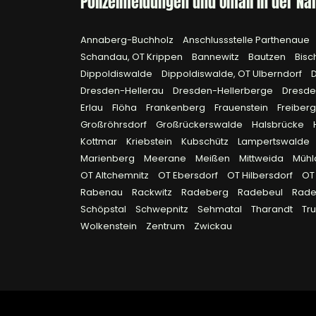
Polizeimeldungen und Unfall in der Nä
Annaberg-Buchholz
Anschlussstelle Parthenaue
Schandau, OT Krippen
Bannewitz
Bautzen
Bisc
Dippoldiswalde
Dippoldiswalde, OT Ulberndorf
Dresden-Hellerau
Dresden-Hellerberge
Dresde
Erlau
Flöha
Frankenberg
Frauenstein
Freiber
Großröhrsdorf
Großrückerswalde
Halsbrücke
Kottmar
Kriebstein
Kubschütz
Lampertswalde
Marienberg
Meerane
Meißen
Mittweida
Müh
OT Altchemnitz
OT Ebersdorf
OT Hilbersdorf
OT
Rabenau
Rackwitz
Radeberg
Radebeul
Rad
Schöpstal
Schwepnitz
Sehmatal
Tharandt
Tr
Wolkenstein
Zentrum
Zwickau