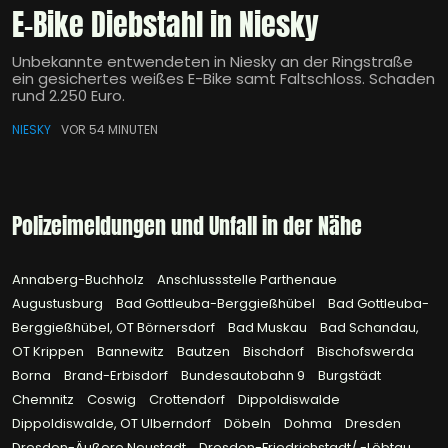
E-Bike Diebstahl in Niesky
Unbekannte entwendeten in Niesky an der Ringstraße
ein gesichertes weißes E-Bike samt Faltschloss. Schaden
rund 2.250 Euro.
NIESKY
VOR 54 MINUTEN
Polizeimeldungen und Unfall in der Nähe
Annaberg-Buchholz
Anschlussstelle Parthenaue
Augustusburg
Bad Gottleuba-Berggießhübel
Bad Gottleuba-
Berggießhübel, OT Börnersdorf
Bad Muskau
Bad Schandau,
OT Krippen
Bannewitz
Bautzen
Bischdorf
Bischofswerda
Borna
Brand-Erbisdorf
Bundesautobahn 9
Burgstädt
Chemnitz
Coswig
Crottendorf
Dippoldiswalde
Dippoldiswalde, OT Ulberndorf
Döbeln
Dohma
Dresden
Dresden-Äußere Neustadt
Dresden-Friedrichstadt/ -Löbtau