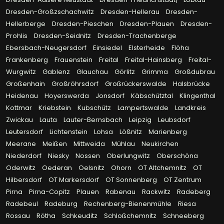
Dresden-Großzschachwitz
Dresden-Hellerau
Dresden-
Hellerberge
Dresden-Pieschen
Dresden-Plauen
Dresden-
Prohlis
Dresden-Seidnitz
Dresden-Trachenberge
Ebersbach-Neugersdorf
Einsiedel
Elsterheide
Flöha
Frankenberg
Frauenstein
Freital
Freital-Hainsberg
Freital-
Wurgwitz
Gablenz
Glauchau
Görlitz
Grimma
Großdubrau
Großenhain
Großröhrsdorf
Großrückerswalde
Halsbrücke
Heidenau
Hoyerswerda
Jonsdorf
Käbschütztal
Klingenthal
Kottmar
Kriebstein
Kubschütz
Lampertswalde
Landkreis
Zwickau
Lauta
Lauter-Bernsbach
Leipzig
Leubsdorf
Leutersdorf
Lichtenstein
Lohsa
Lößnitz
Marienberg
Meerane
Meißen
Mittweida
Mühlau
Neukirchen
Niederdorf
Niesky
Nossen
Oberlungwitz
Oberschöna
Oderwitz
Oederan
Oelsnitz
Ohorn
OT Altchemnitz
OT
Hilbersdorf
OT Markersdorf
OT Sonnenberg
OT Zentrum
Pirna
Pirna-Copitz
Plauen
Rabenau
Rackwitz
Radeberg
Radebeul
Radeburg
Rechenberg-Bienenmühle
Riesa
Rossau
Rötha
Schkeuditz
Schloßchemnitz
Schneeberg