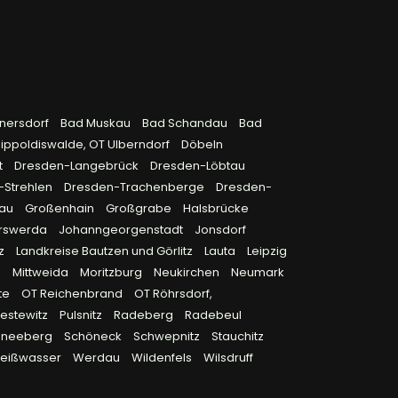
rnersdorf
Bad Muskau
Bad Schandau
Bad
ippoldiswalde, OT Ulberndorf
Döbeln
t
Dresden-Langebrück
Dresden-Löbtau
-Strehlen
Dresden-Trachenberge
Dresden-
rau
Großenhain
Großgrabe
Halsbrücke
rswerda
Johanngeorgenstadt
Jonsdorf
tz
Landkreise Bautzen und Görlitz
Lauta
Leipzig
n
Mittweida
Moritzburg
Neukirchen
Neumark
te
OT Reichenbrand
OT Röhrsdorf,
iestewitz
Pulsnitz
Radeberg
Radebeul
hneeberg
Schöneck
Schwepnitz
Stauchitz
eißwasser
Werdau
Wildenfels
Wilsdruff