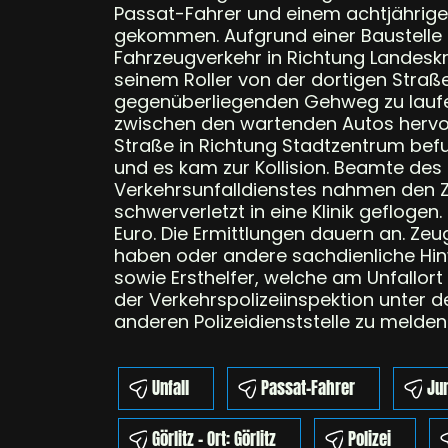
Passat-Fahrer und einem achtjährigen
gekommen. Aufgrund einer Baustelle
Fahrzeugverkehr in Richtung Landesk
seinem Roller von der dortigen Straß
gegenüberliegenden Gehweg zu laufen
zwischen den wartenden Autos hervor.
Straße in Richtung Stadtzentrum befu
und es kam zur Kollision. Beamte des 
Verkehrsunfalldienstes nahmen den 
schwerverletzt in eine Klinik geflogen
Euro. Die Ermittlungen dauern an. Ze
haben oder andere sachdienliche Hin
sowie Ersthelfer, welche am Unfallor
der Verkehrspolizeiinspektion unter 
anderen Polizeidienststelle zu melden.
Unfall
Passat-Fahrer
Ju
Görlitz - Ort: Görlitz
Polizei