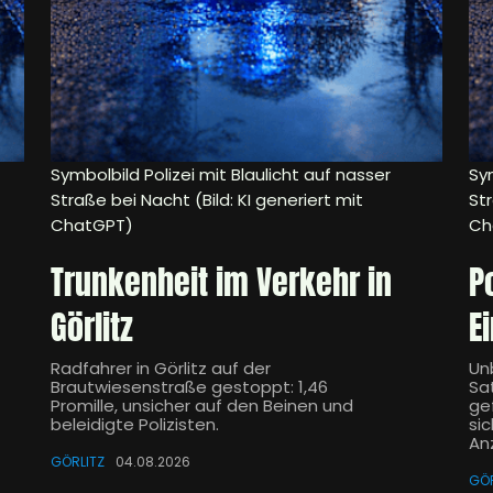
Symbolbild Polizei mit Blaulicht auf nasser
Sym
Straße bei Nacht (Bild: KI generiert mit
Str
ChatGPT)
Ch
Trunkenheit im Verkehr in
P
Görlitz
E
Radfahrer in Görlitz auf der
Un
Brautwiesenstraße gestoppt: 1,46
Sa
Promille, unsicher auf den Beinen und
ge
beleidigte Polizisten.
sic
An
GÖRLITZ
04.08.2026
GÖR