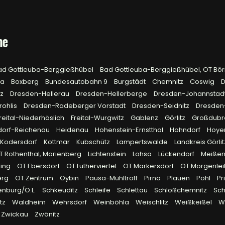
he
ad Gottleuba-Berggießhübel
Bad Gottleuba-Berggießhübel, OT Bö
na
Boxberg
Bundesautobahn 9
Burgstädt
Chemnitz
Coswig
D
tz
Dresden-Hellerau
Dresden-Hellerberge
Dresden-Johannstad
rohlis
Dresden-Radeberger Vorstadt
Dresden-Seidnitz
Dresden
reital-Niederhäslich
Freital-Wurgwitz
Gablenz
Görlitz
Großdub
dorf-Reichenau
Heidenau
Hohenstein-Ernstthal
Hohndorf
Hoye
Kodersdorf
Kottmar
Kubschütz
Lampertswalde
Landkreis Görli
OT Rothenthal, Marienberg
Lichtenstein
Lohsa
Lückendorf
Meiße
ling
OT Ebersdorf
OT Lutherviertel
OT Markersdorf
OT Morgenlei
erg
OT Zentrum
Oybin
Pausa-Mühltroff
Pirna
Plauen
Pöhl
Pr
enburg/O.L.
Schkeuditz
Schleife
Schlettau
Schloßchemnitz
Sc
tz
Waldheim
Wehrsdorf
Weinböhla
Weischlitz
Weißkeißel
W
Zwickau
Zwönitz