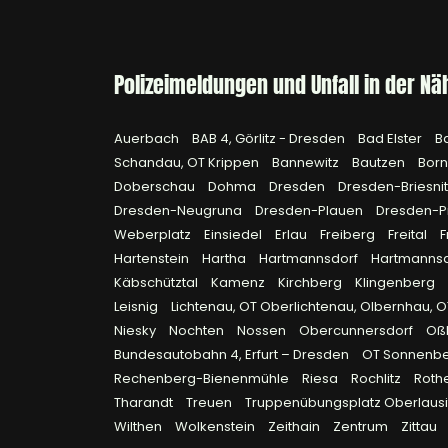
Polizeimeldungen und Unfall in der Nä
Auerbach
BAB 4, Görlitz - Dresden
Bad Elster
B
Schandau, OT Krippen
Bannewitz
Bautzen
Bor
Doberschau
Dohma
Dresden
Dresden-Briesni
Dresden-Neugruna
Dresden-Plauen
Dresden-P
Weberplatz
Einsiedel
Erlau
Freiberg
Freital
F
Hartenstein
Hartha
Hartmannsdorf
Hartmanns
Käbschütztal
Kamenz
Kirchberg
Klingenberg
Leisnig
Lichtenau, OT Oberlichtenau, Olbernhau, 
Niesky
Nochten
Nossen
Obercunnersdorf
Oß
Bundesautobahn 4, Erfurt – Dresden
OT Sonnenb
Rechenberg-Bienenmühle
Riesa
Rochlitz
Roth
Tharandt
Treuen
Truppenübungsplatz Oberlausi
Wilthen
Wolkenstein
Zeithain
Zentrum
Zittau