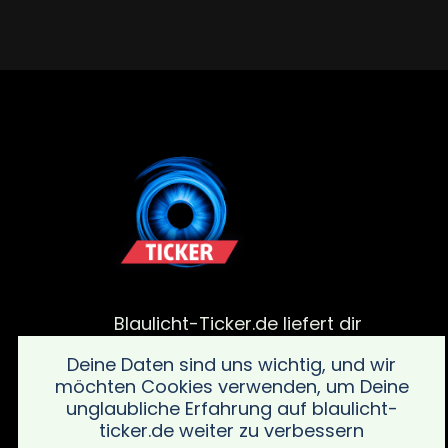
Blaulicht-Ticker.de liefert dir
aktuelle Meldungen von
Deine Daten sind uns wichtig, und wir
Polizei, Feuerwehr und von
möchten Cookies verwenden, um Deine
Rettungsdiensteinsätze. Bleib
unglaubliche Erfahrung auf blaulicht-
informiert über alle wichtigen
ticker.de weiter zu verbessern
Vorfälle in deiner Region mit