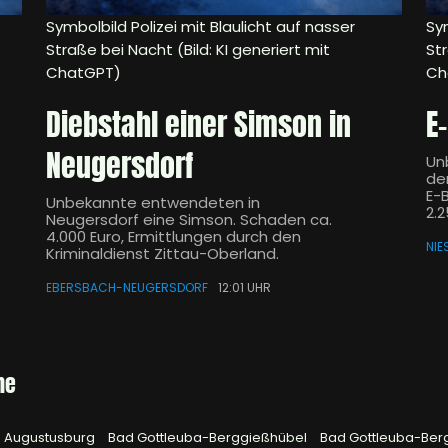
Symbolbild Polizei mit Blaulicht auf nasser
Sym
Straße bei Nacht (Bild: KI generiert mit
Str
ChatGPT)
Ch
Diebstahl einer Simson in
E
Neugersdorf
Un
de
E-
Unbekannte entwendeten in
2.2
Neugersdorf eine Simson. Schaden ca.
4.000 Euro, Ermittlungen durch den
NIE
Kriminaldienst Zittau-Oberland.
EBERSBACH-NEUGERSDORF
12:01 UHR
he
Augustusburg
Bad Gottleuba-Berggießhübel
Bad Gottleuba-Ber