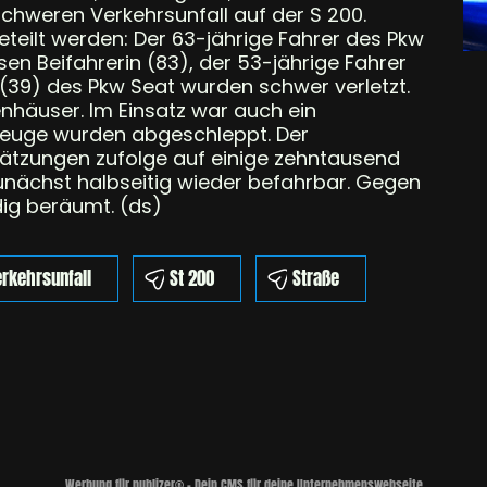
schweren Verkehrsunfall auf der S 200.
teilt werden: Der 63-jährige Fahrer des Pkw
sen Beifahrerin (83), der 53-jährige Fahrer
(39) des Pkw Seat wurden schwer verletzt.
enhäuser. Im Einsatz war auch ein
zeuge wurden abgeschleppt. Der
ätzungen zufolge auf einige zehntausend
unächst halbseitig wieder befahrbar. Gegen
ndig beräumt. (ds)
rkehrsunfall
St 200
Straße
Werbung für publizer® - Dein CMS für deine Unternehmenswebseite