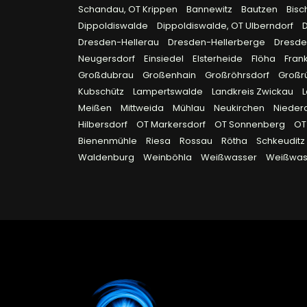
Schandau, OT Krippen
Bannewitz
Bautzen
Bisc
Dippoldiswalde
Dippoldiswalde, OT Ulberndorf
Dresden-Hellerau
Dresden-Hellerberge
Dresde
Neugersdorf
Einsiedel
Elsterheide
Flöha
Fran
Großdubrau
Großenhain
Großröhrsdorf
Großr
Kubschütz
Lampertswalde
Landkreis Zwickau
Meißen
Mittweida
Mühlau
Neukirchen
Nieder
Hilbersdorf
OT Markersdorf
OT Sonnenberg
OT
Bienenmühle
Riesa
Rossau
Rötha
Schkeuditz
Waldenburg
Weinböhla
Weißwasser
Weißwas