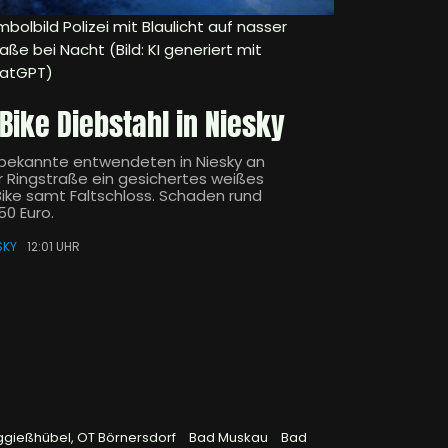
bolbild Polizei mit Blaulicht auf nasser
aße bei Nacht (Bild: KI generiert mit
atGPT)
-Bike Diebstahl in Niesky
bekannte entwendeten in Niesky an
r Ringstraße ein gesichertes weißes
Bike samt Faltschloss. Schaden rund
50 Euro.
SKY
12:01 UHR
ggießhübel, OT Börnersdorf
Bad Muskau
Bad