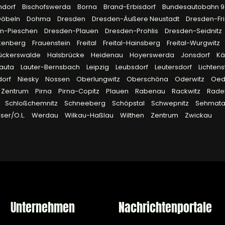
hdorf
Bischofswerda
Borna
Brand-Erbisdorf
Bundesautobahn 
Döbeln
Dohma
Dresden
Dresden-Äußere Neustadt
Dresden-Fri
n-Pieschen
Dresden-Plauen
Dresden-Prohlis
Dresden-Seidnitz
kenberg
Frauenstein
Freital
Freital-Hainsberg
Freital-Wurgwitz
ückerswalde
Halsbrücke
Heidenau
Hoyerswerda
Jonsdorf
Kä
Lauta
Lauter-Bernsbach
Leipzig
Leubsdorf
Leutersdorf
Lichtens
dorf
Niesky
Nossen
Oberlungwitz
Oberschöna
Oderwitz
Oed
 Zentrum
Pirna
Pirna-Copitz
Plauen
Rabenau
Rackwitz
Rade
Schloßchemnitz
Schneeberg
Schöpstal
Schwepnitz
Sehmata
ser/O.L.
Werdau
Wilkau-Haßlau
Wilthen
Zentrum
Zwickau
Unternehmen
Nachrichtenportale