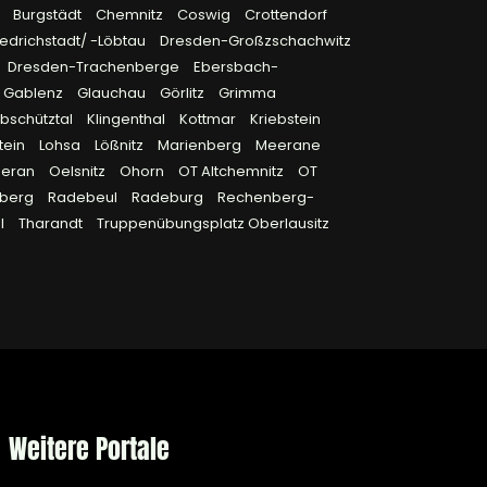
9
Burgstädt
Chemnitz
Coswig
Crottendorf
edrichstadt/ -Löbtau
Dresden-Großzschachwitz
Dresden-Trachenberge
Ebersbach-
Gablenz
Glauchau
Görlitz
Grimma
bschütztal
Klingenthal
Kottmar
Kriebstein
tein
Lohsa
Lößnitz
Marienberg
Meerane
eran
Oelsnitz
Ohorn
OT Altchemnitz
OT
berg
Radebeul
Radeburg
Rechenberg-
l
Tharandt
Truppenübungsplatz Oberlausitz
Weitere Portale