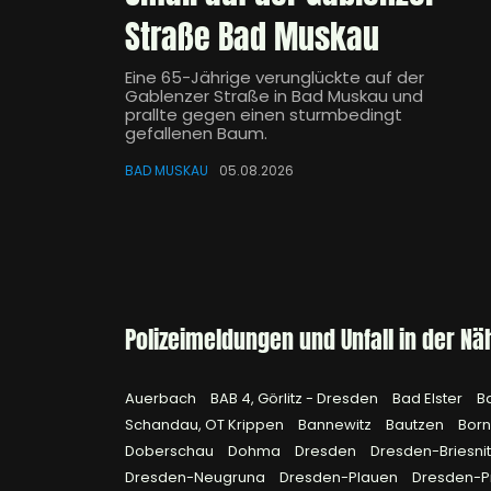
Straße Bad Muskau
Eine 65-Jährige verunglückte auf der
Gablenzer Straße in Bad Muskau und
prallte gegen einen sturmbedingt
gefallenen Baum.
BAD MUSKAU
05.08.2026
Polizeimeldungen und Unfall in der Nä
Auerbach
BAB 4, Görlitz - Dresden
Bad Elster
B
Schandau, OT Krippen
Bannewitz
Bautzen
Bor
Doberschau
Dohma
Dresden
Dresden-Briesni
Dresden-Neugruna
Dresden-Plauen
Dresden-P