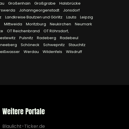
rau
Großenhain
Großgrabe
Halsbrücke
rswerda
Johanngeorgenstadt
Jonsdorf
tz
Landkreise Bautzen und Görlitz
Lauta
Leipzig
n
Mittweida
Moritzburg
Neukirchen
Neumark
te
OT Reichenbrand
OT Röhrsdorf,
iestewitz
Pulsnitz
Radeberg
Radebeul
hneeberg
Schöneck
Schwepnitz
Stauchitz
eißwasser
Werdau
Wildenfels
Wilsdruff
Weitere Portale
Blaulicht-Ticker.de