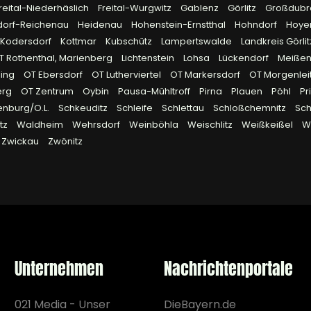
reital-Niederhäslich
Freital-Wurgwitz
Gablenz
Görlitz
Großdub
dorf-Reichenau
Heidenau
Hohenstein-Ernstthal
Hohndorf
Hoye
Kodersdorf
Kottmar
Kubschütz
Lampertswalde
Landkreis Görli
OT Rothenthal, Marienberg
Lichtenstein
Lohsa
Lückendorf
Meiße
ling
OT Ebersdorf
OT Lutherviertel
OT Markersdorf
OT Morgenlei
erg
OT Zentrum
Oybin
Pausa-Mühltroff
Pirna
Plauen
Pöhl
Pr
enburg/O.L.
Schkeuditz
Schleife
Schlettau
Schloßchemnitz
Sc
tz
Waldheim
Wehrsdorf
Weinböhla
Weischlitz
Weißkeißel
W
Zwickau
Zwönitz
Unternehmen
Nachrichtenportale
021 Media - Unser
DieBayern.de