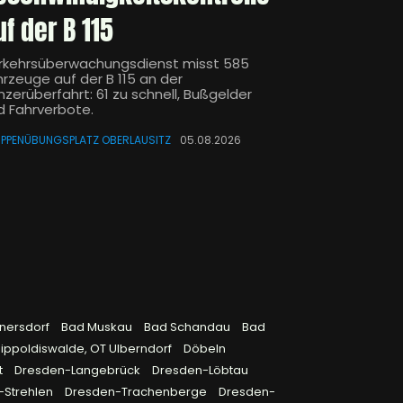
uf der B 115
rkehrsüberwachungsdienst misst 585
hrzeuge auf der B 115 an der
nzerüberfahrt: 61 zu schnell, Bußgelder
d Fahrverbote.
PPENÜBUNGSPLATZ OBERLAUSITZ
05.08.2026
rnersdorf
Bad Muskau
Bad Schandau
Bad
ippoldiswalde, OT Ulberndorf
Döbeln
t
Dresden-Langebrück
Dresden-Löbtau
-Strehlen
Dresden-Trachenberge
Dresden-