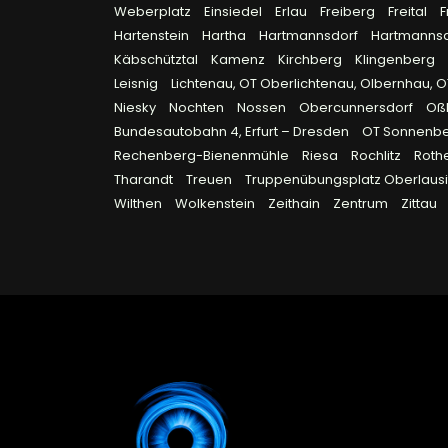
Weberplatz
Einsiedel
Erlau
Freiberg
Freital
F
Hartenstein
Hartha
Hartmannsdorf
Hartmanns
Käbschütztal
Kamenz
Kirchberg
Klingenberg
Leisnig
Lichtenau, OT Oberlichtenau, Olbernhau, 
Niesky
Nochten
Nossen
Obercunnersdorf
Oß
Bundesautobahn 4, Erfurt – Dresden
OT Sonnenb
Rechenberg-Bienenmühle
Riesa
Rochlitz
Roth
Tharandt
Treuen
Truppenübungsplatz Oberlausi
Wilthen
Wolkenstein
Zeithain
Zentrum
Zittau