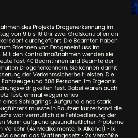
m Rahmen des Projekts Drogenerkennung im
ag von 9 bis 16 Uhr zwei Großkontrollen an
arkersdorf durchgeführt. Die Beamten haben
zum Erkennen von Drogeneinfluss im
. Mit den Kontrollmaßnahmen wenden sie
r heute fast 40 Beamtinnen und Beamte der
geschulten Drogenerkennern. Sie können damit
serung der Verkehrssicherheit leisten. Die
 Fahrzeuge und 508 Personen. Im Ergebnis
Ordnungswidrigkeiten fest. Dabei waren auch
tz fest, einmal wegen eines
eines Schlagrings. Aufgrund eines stark
ugführers musste in Bautzen kurzerhand die
chs war vermutlich die Fehlbedienung der
den Mann aufgrund gesundheitlicher Probleme
m Verkehr (4x Medikamente, 1x Alkohol) • 1x
töße gegen das Waffengesetz • 2x Verstöße