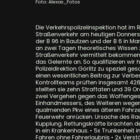
Foto: Alexas_Fotos
Die Verkehrspolizeiinspektion hat i
Straßenverkehr am heutigen Donnerst
der B 96 in Bautzen und der B 6 in M
an zwei Tagen theoretisches Wissen 
Straßenverkehr vermittelt bekommen
das Gelernte an. So qualifizieren wi
Polizeidirektion Görlitz zu speziell 
einen wesentlichen Beitrag zur Verbes
Kontrollteams prüften insgesamt 426
stellten sie zehn Straftaten und 39 
zwei Vergehen gegen das Waffengese
Einhandmessers, des Weiteren wegen 
qualmenden Pkw eines älteren Fahrze
Feuerwehr anrücken. Ursache des Rau
Kupplung. Rettungskräfte brachten 
in ein Krankenhaus. • 5x Trunkenheit i
Fahren ohne Fahrerlaubnis • 2x Vers