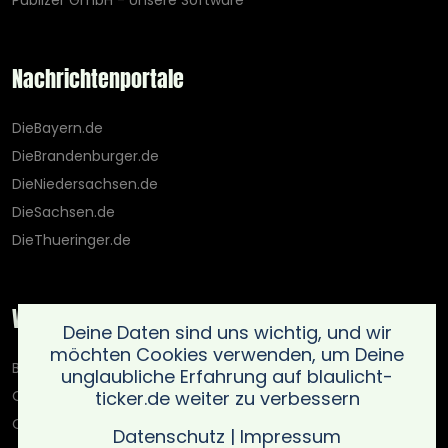
Publizer GmbH - Unsere Software
Nachrichtenportale
DieBayern.de
DieBrandenburger.de
DieNiedersachsen.de
DieSachsen.de
DieThueringer.de
Weitere Portale
Deine Daten sind uns wichtig, und wir
möchten Cookies verwenden, um Deine
Blaulicht-Ticker.de
unglaubliche Erfahrung auf blaulicht-
ticker.de weiter zu verbessern
Oberlausitz.holiday
OnlinedatingKompass.de
Datenschutz
|
Impressum