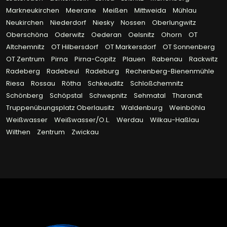
Markneukirchen
Meerane
Meißen
Mittweida
Mühlau
Neukirchen
Niederdorf
Niesky
Nossen
Oberlungwitz
Oberschöna
Oderwitz
Oederan
Oelsnitz
Ohorn
OT
Altchemnitz
OT Hilbersdorf
OT Markersdorf
OT Sonnenberg
OT Zentrum
Pirna
Pirna-Copitz
Plauen
Rabenau
Rackwitz
Radeberg
Radebeul
Radeburg
Rechenberg-Bienenmühle
Riesa
Rossau
Rötha
Schkeuditz
Schloßchemnitz
Schönberg
Schöpstal
Schwepnitz
Sehmatal
Tharandt
Truppenübungsplatz Oberlausitz
Waldenburg
Weinböhla
Weißwasser
Weißwasser/O.L.
Werdau
Wilkau-Haßlau
Wilthen
Zentrum
Zwickau