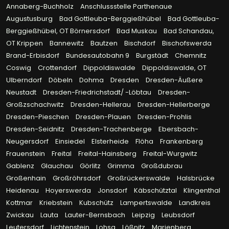
Annaberg-Buchholz
Anschlussstelle Parthenaue
Augustusburg
Bad Gottleuba-Berggießhübel
Bad Gottleuba-
Berggießhübel, OT Börnersdorf
Bad Muskau
Bad Schandau,
OT Krippen
Bannewitz
Bautzen
Bischdorf
Bischofswerda
Brand-Erbisdorf
Bundesautobahn 9
Burgstädt
Chemnitz
Coswig
Crottendorf
Dippoldiswalde
Dippoldiswalde, OT
Ulberndorf
Döbeln
Dohma
Dresden
Dresden-Äußere
Neustadt
Dresden-Friedrichstadt/ -Löbtau
Dresden-
Großzschachwitz
Dresden-Hellerau
Dresden-Hellerberge
Dresden-Pieschen
Dresden-Plauen
Dresden-Prohlis
Dresden-Seidnitz
Dresden-Trachenberge
Ebersbach-
Neugersdorf
Einsiedel
Elsterheide
Flöha
Frankenberg
Frauenstein
Freital
Freital-Hainsberg
Freital-Wurgwitz
Gablenz
Glauchau
Görlitz
Grimma
Großdubrau
Großenhain
Großröhrsdorf
Großrückerswalde
Halsbrücke
Heidenau
Hoyerswerda
Jonsdorf
Käbschütztal
Klingenthal
Kottmar
Kriebstein
Kubschütz
Lampertswalde
Landkreis
Zwickau
Lauta
Lauter-Bernsbach
Leipzig
Leubsdorf
Leutersdorf
Lichtenstein
Lohsa
Lößnitz
Marienberg