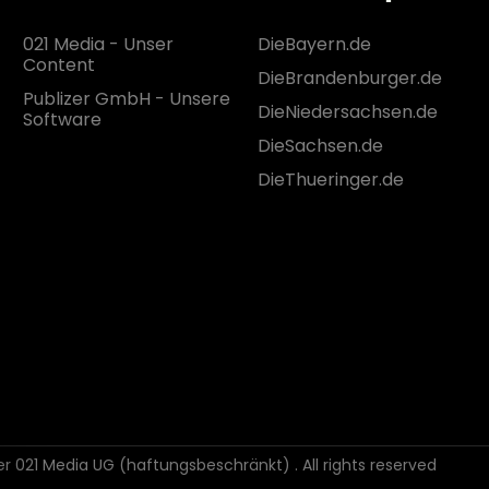
021 Media - Unser
DieBayern.de
Content
DieBrandenburger.de
Publizer GmbH - Unsere
DieNiedersachsen.de
Software
DieSachsen.de
DieThueringer.de
der 021 Media UG (haftungsbeschränkt)
. All rights reserved