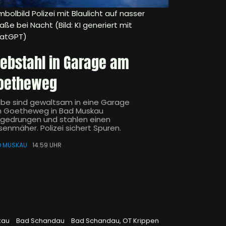
bolbild Polizei mit Blaulicht auf nasser
aße bei Nacht (Bild: KI generiert mit
atGPT)
iebstahl in Garage am
oetheweg
ebe sind gewaltsam in eine Garage
 Goetheweg in Bad Muskau
ngedrungen und stahlen einen
senmäher. Polizei sichert Spuren.
D MUSKAU
14:59 UHR
kau
Bad Schandau
Bad Schandau, OT Krippen