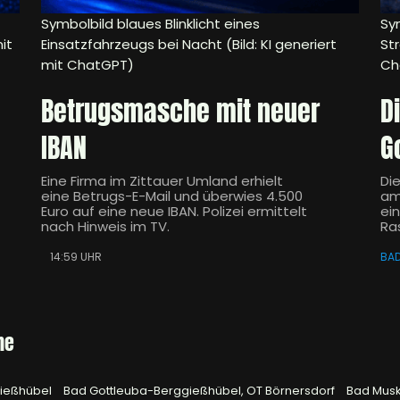
Symbolbild blaues Blinklicht eines
Sym
it
Einsatzfahrzeugs bei Nacht (Bild: KI generiert
Str
mit ChatGPT)
Ch
Betrugsmasche mit neuer
D
IBAN
G
Eine Firma im Zittauer Umland erhielt
Di
eine Betrugs-E-Mail und überwies 4.500
am
Euro auf eine neue IBAN. Polizei ermittelt
ei
nach Hinweis im TV.
Ra
14:59 UHR
BA
he
gießhübel
Bad Gottleuba-Berggießhübel, OT Börnersdorf
Bad Mus