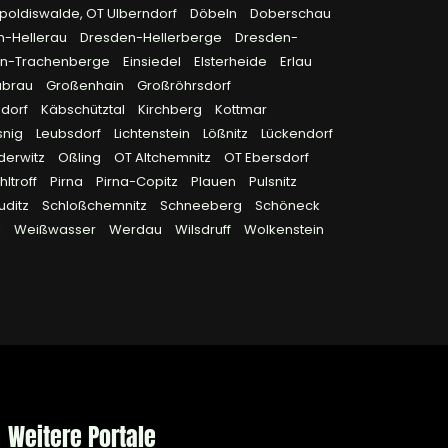
poldiswalde, OT Ulberndorf
Döbeln
Doberschau
n-Hellerau
Dresden-Hellerberge
Dresden-
en-Trachenberge
Einsiedel
Elsterheide
Erlau
ubrau
Großenhain
Großröhrsdorf
sdorf
Käbschütztal
Kirchberg
Kottmar
snig
Leubsdorf
Lichtenstein
Lößnitz
Lückendorf
derwitz
Oßling
OT Altchemnitz
OT Ebersdorf
ltroff
Pirna
Pirna-Copitz
Plauen
Pulsnitz
uditz
Schloßchemnitz
Schneeberg
Schöneck
l
Weißwasser
Werdau
Wilsdruff
Wolkenstein
Weitere Portale