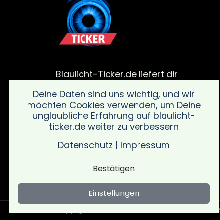
Blaulicht-Ticker.de liefert dir
aktuelle Meldungen von
Deine Daten sind uns wichtig, und wir
Polizei, Feuerwehr und von
möchten Cookies verwenden, um Deine
Rettungsdiensteinsätze. Bleib
unglaubliche Erfahrung auf blaulicht-
informiert über alle wichtigen
ticker.de weiter zu verbessern
Vorfälle in deiner Region mit
schnellen und verlässlichen
Datenschutz
|
Impressum
Updates sowie wichtigen
Sicherheitsinformationen.
Bestätigen
Einstellungen
Copyright © Blaulicht Ticker 2026 .
Ein Service 