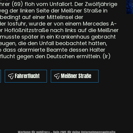
ahrer (69) floh vom Unfallort. Der Zwölfjährige
g der linken Seite der Meißner Straße in
edingt auf einer Mittelinsel der
eder losfuhr, wurde er von einem Mercedes A-
er Hoflößnitzstraße nach links auf die Meißner
 musste später in ein Krankenhaus gebracht
eugen, die den Unfall beobachtet hatten,
o dass alarmierte Beamte dessen Halter
lucht gegen den Deutschen ermitteln. (lr)
Fahrerflucht
Meißner Straße
Werbung für publizer® - Dein CMS für deine Unternehmenswebseite