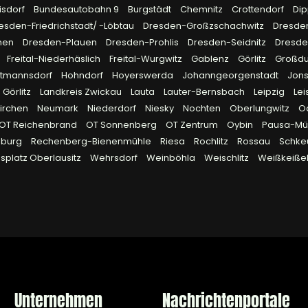
isdorf
Bundesautobahn 9
Burgstädt
Chemnitz
Crottendorf
Dip
esden-Friedrichstadt/ -Löbtau
Dresden-Großzschachwitz
Dresde
hen
Dresden-Plauen
Dresden-Prohlis
Dresden-Seidnitz
Dresd
Freital-Niederhäslich
Freital-Wurgwitz
Gablenz
Görlitz
Großd
rtmannsdorf
Hohndorf
Hoyerswerda
Johanngeorgenstadt
Jon
 Görlitz
Landkreis Zwickau
Lauta
Lauter-Bernsbach
Leipzig
Lei
irchen
Neumark
Niederdorf
Niesky
Nochten
Oberlungwitz
O
OT Reichenbrand
OT Sonnenberg
OT Zentrum
Oybin
Pausa-Müh
eburg
Rechenberg-Bienenmühle
Riesa
Rochlitz
Rossau
Schke
platz Oberlausitz
Wehrsdorf
Weinböhla
Weischlitz
Weißkeiße
Unternehmen
Nachrichtenportale