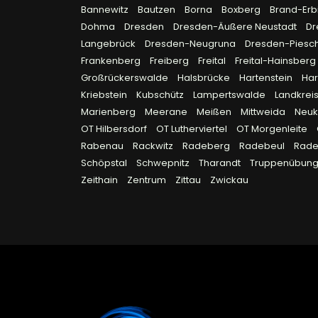
Bannewitz
Bautzen
Borna
Boxberg
Brand-Erb
Dohma
Dresden
Dresden-Äußere Neustadt
Dr
Langebrück
Dresden-Neugruna
Dresden-Piesc
Frankenberg
Freiberg
Freital
Freital-Hainsberg
Großrückerswalde
Halsbrücke
Hartenstein
Ha
Kriebstein
Kubschütz
Lampertswalde
Landkreis
Marienberg
Meerane
Meißen
Mittweida
Neuk
OT Hilbersdorf
OT Lutherviertel
OT Morgenleite
Rabenau
Rackwitz
Radeberg
Radebeul
Rad
Schöpstal
Schwepnitz
Tharandt
Truppenübungs
Zeithain
Zentrum
Zittau
Zwickau