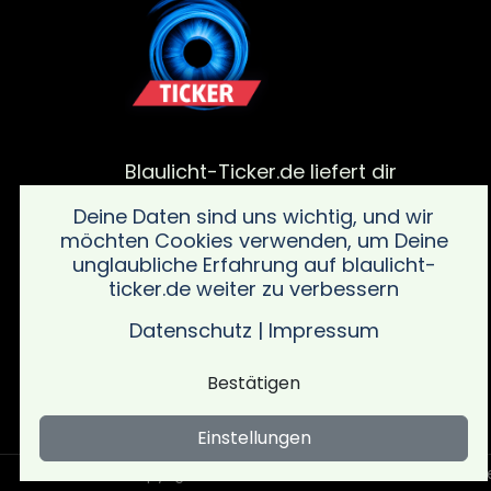
Blaulicht-Ticker.de liefert dir
aktuelle Meldungen von
Deine Daten sind uns wichtig, und wir
Polizei, Feuerwehr und von
möchten Cookies verwenden, um Deine
Rettungsdiensteinsätze. Bleib
unglaubliche Erfahrung auf blaulicht-
informiert über alle wichtigen
ticker.de weiter zu verbessern
Vorfälle in deiner Region mit
schnellen und verlässlichen
Datenschutz
|
Impressum
Updates sowie wichtigen
Sicherheitsinformationen.
Bestätigen
Einstellungen
Copyright © Blaulicht Ticker 2026 .
Ein Service 