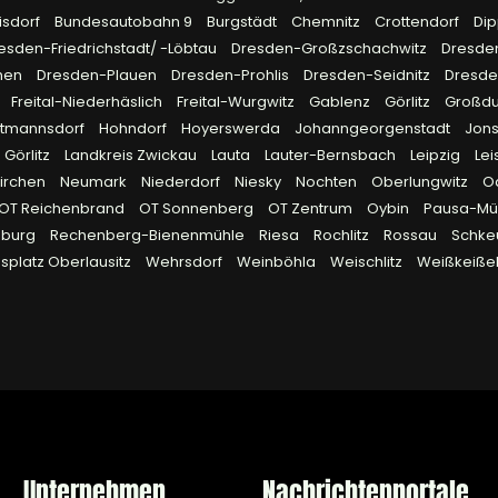
isdorf
Bundesautobahn 9
Burgstädt
Chemnitz
Crottendorf
Dip
esden-Friedrichstadt/ -Löbtau
Dresden-Großzschachwitz
Dresde
hen
Dresden-Plauen
Dresden-Prohlis
Dresden-Seidnitz
Dresd
Freital-Niederhäslich
Freital-Wurgwitz
Gablenz
Görlitz
Großd
rtmannsdorf
Hohndorf
Hoyerswerda
Johanngeorgenstadt
Jon
 Görlitz
Landkreis Zwickau
Lauta
Lauter-Bernsbach
Leipzig
Lei
irchen
Neumark
Niederdorf
Niesky
Nochten
Oberlungwitz
O
OT Reichenbrand
OT Sonnenberg
OT Zentrum
Oybin
Pausa-Müh
eburg
Rechenberg-Bienenmühle
Riesa
Rochlitz
Rossau
Schke
platz Oberlausitz
Wehrsdorf
Weinböhla
Weischlitz
Weißkeiße
Unternehmen
Nachrichtenportale