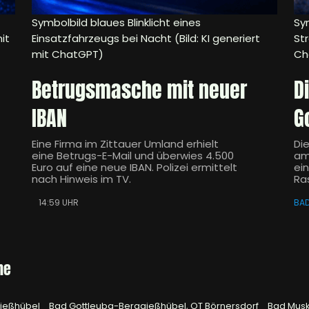
Symbolbild blaues Blinklicht eines
Sym
it
Einsatzfahrzeugs bei Nacht (Bild: KI generiert
Str
mit ChatGPT)
Ch
Betrugsmasche mit neuer
D
IBAN
G
Eine Firma im Zittauer Umland erhielt
Di
eine Betrugs-E-Mail und überwies 4.500
am
Euro auf eine neue IBAN. Polizei ermittelt
ei
nach Hinweis im TV.
Ra
14:59 UHR
BA
he
gießhübel
Bad Gottleuba-Berggießhübel, OT Börnersdorf
Bad Mus