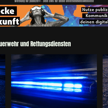
Werbung für publizer® - Dein CMS für deine Unternehmenswebseite
euerwehr und Rettungsdiensten