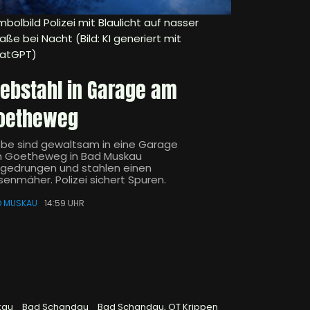
bolbild Polizei mit Blaulicht auf nasser
aße bei Nacht (Bild: KI generiert mit
atGPT)
iebstahl in Garage am
oetheweg
ebe sind gewaltsam in eine Garage
 Goetheweg in Bad Muskau
ngedrungen und stahlen einen
senmäher. Polizei sichert Spuren.
D MUSKAU
14:59 UHR
kau
Bad Schandau
Bad Schandau, OT Krippen