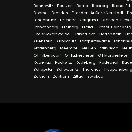
Bannewitz
Bautzen
Borna
Boxberg
Brand-Erb
Dohma
Dresden
Dresden-Äußere Neustadt
Dr
Langebrück
Dresden-Neugruna
Dresden-Piesc
Frankenberg
Freiberg
Freital
Freital-Hainsberg
Großrückerswalde
Halsbrücke
Hartenstein
Ha
Kriebstein
Kubschütz
Lampertswalde
Landkreis
Marienberg
Meerane
Meißen
Mittweida
Neuk
OT Hilbersdorf
OT Lutherviertel
OT Morgenleite
Rabenau
Rackwitz
Radeberg
Radebeul
Rad
Schöpstal
Schwepnitz
Tharandt
Truppenübungs
Zeithain
Zentrum
Zittau
Zwickau