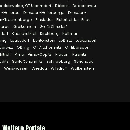
poldiswalde, OT Ulberndorf
Döbeln
Doberschau
n-Hellerau
Dresden-Hellerberge
Dresden-
en-Trachenberge
Einsiedel
Elsterheide
Erlau
ubrau
Großenhain
Großröhrsdorf
sdorf
Käbschütztal
Kirchberg
Kottmar
snig
Leubsdorf
Lichtenstein
Lößnitz
Lückendorf
derwitz
Oßling
OT Altchemnitz
OT Ebersdorf
ltroff
Pirna
Pirna-Copitz
Plauen
Pulsnitz
uditz
Schloßchemnitz
Schneeberg
Schöneck
l
Weißwasser
Werdau
Wilsdruff
Wolkenstein
Weitere Portale