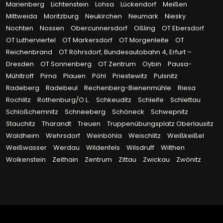
Marienberg
Lichtenstein
Lohsa
Lückendorf
Meißen
Mittweida
Moritzburg
Neukirchen
Neumark
Niesky
Nochten
Nossen
Obercunnersdorf
Oßling
OT Ebersdorf
OT Lutherviertel
OT Markersdorf
OT Morgenleite
OT
Reichenbrand
OT Röhrsdorf, Bundesautobahn 4, Erfurt –
Dresden
OT Sonnenberg
OT Zentrum
Oybin
Pausa-
Mühltroff
Pirna
Plauen
Pöhl
Priestewitz
Pulsnitz
Radeberg
Radebeul
Rechenberg-Bienenmühle
Riesa
Rochlitz
Rothenburg/O.L.
Schkeuditz
Schleife
Schlettau
Schloßchemnitz
Schneeberg
Schöneck
Schwepnitz
Stauchitz
Tharandt
Treuen
Truppenübungsplatz Oberlausitz
Waldheim
Wehrsdorf
Weinböhla
Weischlitz
Weißkeißel
Weißwasser
Werdau
Wildenfels
Wilsdruff
Wilthen
Wolkenstein
Zeithain
Zentrum
Zittau
Zwickau
Zwönitz