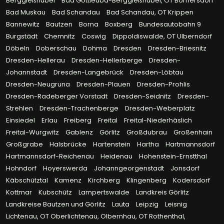
Berggießhübel
Bad Gottleuba-Berggießhübel, OT Börnersdorf
Bad Muskau
Bad Schandau
Bad Schandau, OT Krippen
Bannewitz
Bautzen
Borna
Boxberg
Bundesautobahn 9
Burgstädt
Chemnitz
Coswig
Dippoldiswalde, OT Ulberndorf
Döbeln
Doberschau
Dohma
Dresden
Dresden-Briesnitz
Dresden-Hellerau
Dresden-Hellerberge
Dresden-
Johannstadt
Dresden-Langebrück
Dresden-Löbtau
Dresden-Neugruna
Dresden-Plauen
Dresden-Prohlis
Dresden-Radeberger Vorstadt
Dresden-Seidnitz
Dresden-
Strehlen
Dresden-Trachenberge
Dresden-Weberplatz
Einsiedel
Erlau
Freiberg
Freital
Freital-Niederhäslich
Freital-Wurgwitz
Gablenz
Görlitz
Großdubrau
Großenhain
Großgrabe
Halsbrücke
Hartenstein
Hartha
Hartmannsdorf
Hartmannsdorf-Reichenau
Heidenau
Hohenstein-Ernstthal
Hohndorf
Hoyerswerda
Johanngeorgenstadt
Jonsdorf
Käbschütztal
Kamenz
Kirchberg
Klingenberg
Kodersdorf
Kottmar
Kubschütz
Lampertswalde
Landkreis Görlitz
Landkreise Bautzen und Görlitz
Lauta
Leipzig
Leisnig
Lichtenau, OT Oberlichtenau, Olbernhau, OT Rothenthal,