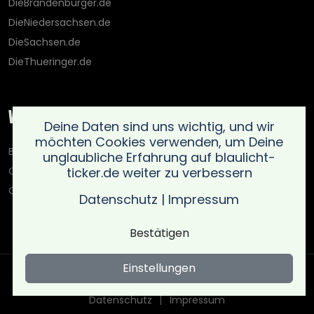
DieBrandenburger.de
DieNiedersachsen.de
DieSachsen.de
DieThueringer.de
Weitere Portale
Deine Daten sind uns wichtig, und wir
möchten Cookies verwenden, um Deine
Blaulicht-Ticker.de
unglaubliche Erfahrung auf blaulicht-
ticker.de weiter zu verbessern
Oberlausitz.holiday
OnlinedatingKompass.de
Datenschutz
|
Impressum
Bestätigen
Einstellungen
Copyright © Blaulicht Ticker 2026 .
Ein Service der 021 Media
UG (haftungsbeschränkt)
. All rights reserved
Datenschutz
Impressum