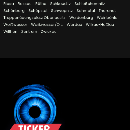
Riesa
Rossau
Rötha
Schkeuditz
Schloßchemnitz
Schönberg
Schöpstal
Schwepnitz
Sehmatal
Tharandt
Truppenübungsplatz Oberlausitz
Waldenburg
Weinböhla
Weißwasser
Weißwasser/O.L.
Werdau
Wilkau-Haßlau
Wilthen
Zentrum
Zwickau