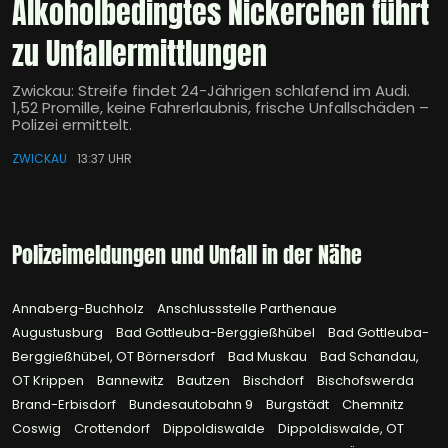
Alkoholbedingtes Nickerchen führt
zu Unfallermittlungen
Zwickau: Streife findet 24-Jährigen schlafend im Audi.
1,52 Promille, keine Fahrerlaubnis, frische Unfallschäden –
Polizei ermittelt.
ZWICKAU
13:37 UHR
Polizeimeldungen und Unfall in der Nähe
Annaberg-Buchholz
Anschlussstelle Parthenaue
Augustusburg
Bad Gottleuba-Berggießhübel
Bad Gottleuba-
Berggießhübel, OT Börnersdorf
Bad Muskau
Bad Schandau,
OT Krippen
Bannewitz
Bautzen
Bischdorf
Bischofswerda
Brand-Erbisdorf
Bundesautobahn 9
Burgstädt
Chemnitz
Coswig
Crottendorf
Dippoldiswalde
Dippoldiswalde, OT