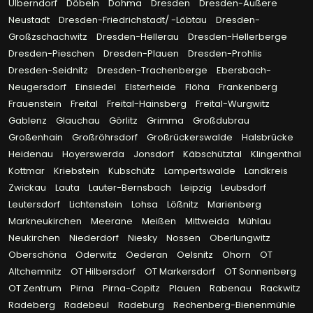
Ulberndorf
Döbeln
Dohma
Dresden
Dresden-Äußere
Neustadt
Dresden-Friedrichstadt/ -Löbtau
Dresden-
Großzschachwitz
Dresden-Hellerau
Dresden-Hellerberge
Dresden-Pieschen
Dresden-Plauen
Dresden-Prohlis
Dresden-Seidnitz
Dresden-Trachenberge
Ebersbach-
Neugersdorf
Einsiedel
Elsterheide
Flöha
Frankenberg
Frauenstein
Freital
Freital-Hainsberg
Freital-Wurgwitz
Gablenz
Glauchau
Görlitz
Grimma
Großdubrau
Großenhain
Großröhrsdorf
Großrückerswalde
Halsbrücke
Heidenau
Hoyerswerda
Jonsdorf
Käbschütztal
Klingenthal
Kottmar
Kriebstein
Kubschütz
Lampertswalde
Landkreis
Zwickau
Lauta
Lauter-Bernsbach
Leipzig
Leubsdorf
Leutersdorf
Lichtenstein
Lohsa
Lößnitz
Marienberg
Markneukirchen
Meerane
Meißen
Mittweida
Mühlau
Neukirchen
Niederdorf
Niesky
Nossen
Oberlungwitz
Oberschöna
Oderwitz
Oederan
Oelsnitz
Ohorn
OT
Altchemnitz
OT Hilbersdorf
OT Markersdorf
OT Sonnenberg
OT Zentrum
Pirna
Pirna-Copitz
Plauen
Rabenau
Rackwitz
Radeberg
Radebeul
Radeburg
Rechenberg-Bienenmühle