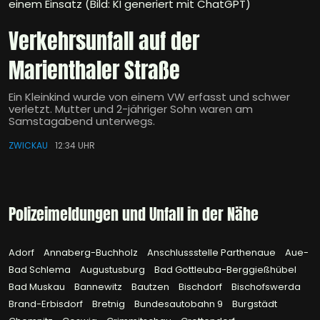
einem Einsatz (Bild: KI generiert mit ChatGPT)
Verkehrsunfall auf der
Marienthaler Straße
Ein Kleinkind wurde von einem VW erfasst und schwer
verletzt. Mutter und 2-jähriger Sohn waren am
Samstagabend unterwegs.
ZWICKAU
12:34 UHR
Polizeimeldungen und Unfall in der Nähe
Adorf
Annaberg-Buchholz
Anschlussstelle Parthenaue
Aue-
Bad Schlema
Augustusburg
Bad Gottleuba-Berggießhübel
Bad Muskau
Bannewitz
Bautzen
Bischdorf
Bischofswerda
Brand-Erbisdorf
Bretnig
Bundesautobahn 9
Burgstädt