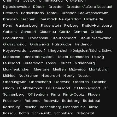
Chemnitz
Coswig
Crimmitschau
Crottendorf
Dippoldiswalde
Döbeln
Dresden
Dresden-Äußere Neustadt
Dresden-Friedrichstadt/ -Löbtau
Dresden-Großzschachwitz
Dresden-Pieschen
Ebersbach-Neugersdorf
Elsterheide
Flöha
Frankenberg
Frauenstein
Freiberg
Freital-Hainsberg
Gablenz
Gersdorf
Glauchau
Görlitz
Grimma
Gröditz
Großdubrau
Großenhain
Großröhrsdorf
Großrückerswalde
Großschönau
Großwelka
Halsbrücke
Heidenau
Hoyerswerda
Jonsdorf
Klingenthal
Königstein/Sächs. Schw.
Kriebstein
Landkreis Zwickau
Lauter-Bernsbach
Leipzig
Leubsdorf
Leutersdorf
Lohsa
Lößnitz
Marienberg
Markneukirchen
Meerane
Meißen
Mittweida
Moritzburg
Mühlau
Neukirchen
Niederdorf
Niesky
Nossen
Oberlungwitz
Oberschöna
Oderwitz
Oederan
Oelsnitz
Ohorn
OT Altchemnitz
OT Hilbersdorf
OT Markersdorf
OT
Sonnenberg
OT Zentrum
Pirna
Pirna-Copitz
Plauen
Priestewitz
Rabenau
Rackwitz
Radeberg
Radebeul
Radeburg
Rascha
Rechenberg-Bienenmühle
Riesa
Rossau
Rötha
Schkeuditz
Schönberg
Schöpstal